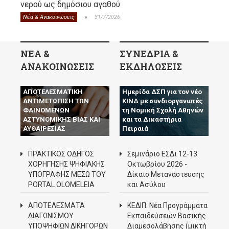
νερού ως δημόσιου αγαθού
Νέα & Ανακοινώσεις
31/7/2026
ΝΕΑ &
ΣΥΝΕΔΡΙΑ &
ΑΝΑΚΟΙΝΩΣΕΙΣ
ΕΚΔΗΛΩΣΕΙΣ
Ο Δ.Σ.Π. ΖΗΤΑ ΤΗΝ
ΑΠΟΤΕΛΕΣΜΑΤΙΚΗ
Ημερίδα ΔΣΠ για τον νέο
ΑΝΤΙΜΕΤΩΠΙΣΗ ΤΩΝ
ΚΙΝΔ με συνδιοργανωτές
ΦΑΙΝΟΜΕΝΩΝ
τη Νομική Σχολή Αθηνών
ΑΣΤΥΝΟΜΙΚΗΣ ΒΙΑΣ ΚΑΙ
και τα Δικαστήρια
ΑΥΘΑΙΡΕΣΙΑΣ
Πειραιά
ΠΡΑΚΤΙΚΟΣ ΟΔΗΓΟΣ
Σεμινάριο ΕΣΔι 12-13
ΧΟΡΗΓΗΣΗΣ ΨΗΦΙΑΚΗΣ
Οκτωβρίου 2026 -
ΥΠΟΓΡΑΦΗΣ ΜΕΣΩ ΤΟΥ
Δίκαιο Μετανάστευσης
PORTAL OLOMELEIA
και Ασύλου
ΑΠΟΤΕΛΕΣΜΑΤΑ
ΚΕΔΙΠ: Νέα Προγράμματα
ΔΙΑΓΩΝΙΣΜΟΥ
Εκπαιδεύσεων Βασικής
ΥΠΟΨΗΦΙΩΝ ΔΙΚΗΓΟΡΩΝ
Διαμεσολάβησης (μικτή