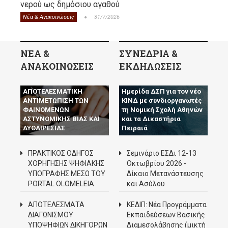
νερού ως δημόσιου αγαθού
Νέα & Ανακοινώσεις
31/7/2026
ΝΕΑ &
ΣΥΝΕΔΡΙΑ &
ΑΝΑΚΟΙΝΩΣΕΙΣ
ΕΚΔΗΛΩΣΕΙΣ
Ο Δ.Σ.Π. ΖΗΤΑ ΤΗΝ
ΑΠΟΤΕΛΕΣΜΑΤΙΚΗ
Ημερίδα ΔΣΠ για τον νέο
ΑΝΤΙΜΕΤΩΠΙΣΗ ΤΩΝ
ΚΙΝΔ με συνδιοργανωτές
ΦΑΙΝΟΜΕΝΩΝ
τη Νομική Σχολή Αθηνών
ΑΣΤΥΝΟΜΙΚΗΣ ΒΙΑΣ ΚΑΙ
και τα Δικαστήρια
ΑΥΘΑΙΡΕΣΙΑΣ
Πειραιά
ΠΡΑΚΤΙΚΟΣ ΟΔΗΓΟΣ
Σεμινάριο ΕΣΔι 12-13
ΧΟΡΗΓΗΣΗΣ ΨΗΦΙΑΚΗΣ
Οκτωβρίου 2026 -
ΥΠΟΓΡΑΦΗΣ ΜΕΣΩ ΤΟΥ
Δίκαιο Μετανάστευσης
PORTAL OLOMELEIA
και Ασύλου
ΑΠΟΤΕΛΕΣΜΑΤΑ
ΚΕΔΙΠ: Νέα Προγράμματα
ΔΙΑΓΩΝΙΣΜΟΥ
Εκπαιδεύσεων Βασικής
ΥΠΟΨΗΦΙΩΝ ΔΙΚΗΓΟΡΩΝ
Διαμεσολάβησης (μικτή