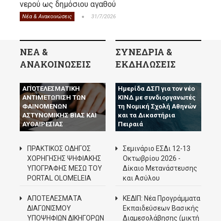
νερού ως δημόσιου αγαθού
Νέα & Ανακοινώσεις
31/7/2026
ΝΕΑ &
ΣΥΝΕΔΡΙΑ &
ΑΝΑΚΟΙΝΩΣΕΙΣ
ΕΚΔΗΛΩΣΕΙΣ
Ο Δ.Σ.Π. ΖΗΤΑ ΤΗΝ
ΑΠΟΤΕΛΕΣΜΑΤΙΚΗ
Ημερίδα ΔΣΠ για τον νέο
ΑΝΤΙΜΕΤΩΠΙΣΗ ΤΩΝ
ΚΙΝΔ με συνδιοργανωτές
ΦΑΙΝΟΜΕΝΩΝ
τη Νομική Σχολή Αθηνών
ΑΣΤΥΝΟΜΙΚΗΣ ΒΙΑΣ ΚΑΙ
και τα Δικαστήρια
ΑΥΘΑΙΡΕΣΙΑΣ
Πειραιά
ΠΡΑΚΤΙΚΟΣ ΟΔΗΓΟΣ
Σεμινάριο ΕΣΔι 12-13
ΧΟΡΗΓΗΣΗΣ ΨΗΦΙΑΚΗΣ
Οκτωβρίου 2026 -
ΥΠΟΓΡΑΦΗΣ ΜΕΣΩ ΤΟΥ
Δίκαιο Μετανάστευσης
PORTAL OLOMELEIA
και Ασύλου
ΑΠΟΤΕΛΕΣΜΑΤΑ
ΚΕΔΙΠ: Νέα Προγράμματα
ΔΙΑΓΩΝΙΣΜΟΥ
Εκπαιδεύσεων Βασικής
ΥΠΟΨΗΦΙΩΝ ΔΙΚΗΓΟΡΩΝ
Διαμεσολάβησης (μικτή