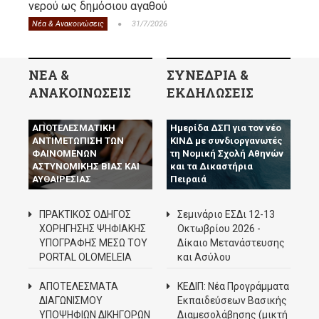
νερού ως δημόσιου αγαθού
Νέα & Ανακοινώσεις
31/7/2026
ΝΕΑ &
ΣΥΝΕΔΡΙΑ &
ΑΝΑΚΟΙΝΩΣΕΙΣ
ΕΚΔΗΛΩΣΕΙΣ
Ο Δ.Σ.Π. ΖΗΤΑ ΤΗΝ
ΑΠΟΤΕΛΕΣΜΑΤΙΚΗ
Ημερίδα ΔΣΠ για τον νέο
ΑΝΤΙΜΕΤΩΠΙΣΗ ΤΩΝ
ΚΙΝΔ με συνδιοργανωτές
ΦΑΙΝΟΜΕΝΩΝ
τη Νομική Σχολή Αθηνών
ΑΣΤΥΝΟΜΙΚΗΣ ΒΙΑΣ ΚΑΙ
και τα Δικαστήρια
ΑΥΘΑΙΡΕΣΙΑΣ
Πειραιά
ΠΡΑΚΤΙΚΟΣ ΟΔΗΓΟΣ
Σεμινάριο ΕΣΔι 12-13
ΧΟΡΗΓΗΣΗΣ ΨΗΦΙΑΚΗΣ
Οκτωβρίου 2026 -
ΥΠΟΓΡΑΦΗΣ ΜΕΣΩ ΤΟΥ
Δίκαιο Μετανάστευσης
PORTAL OLOMELEIA
και Ασύλου
ΑΠΟΤΕΛΕΣΜΑΤΑ
ΚΕΔΙΠ: Νέα Προγράμματα
ΔΙΑΓΩΝΙΣΜΟΥ
Εκπαιδεύσεων Βασικής
ΥΠΟΨΗΦΙΩΝ ΔΙΚΗΓΟΡΩΝ
Διαμεσολάβησης (μικτή