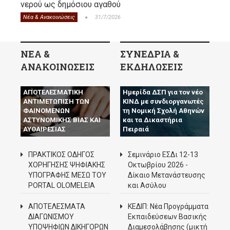
νερού ως δημόσιου αγαθού
Νέα & Ανακοινώσεις
31/7/2026
ΝΕΑ &
ΣΥΝΕΔΡΙΑ &
ΑΝΑΚΟΙΝΩΣΕΙΣ
ΕΚΔΗΛΩΣΕΙΣ
Ο Δ.Σ.Π. ΖΗΤΑ ΤΗΝ
ΑΠΟΤΕΛΕΣΜΑΤΙΚΗ
Ημερίδα ΔΣΠ για τον νέο
ΑΝΤΙΜΕΤΩΠΙΣΗ ΤΩΝ
ΚΙΝΔ με συνδιοργανωτές
ΦΑΙΝΟΜΕΝΩΝ
τη Νομική Σχολή Αθηνών
ΑΣΤΥΝΟΜΙΚΗΣ ΒΙΑΣ ΚΑΙ
και τα Δικαστήρια
ΑΥΘΑΙΡΕΣΙΑΣ
Πειραιά
ΠΡΑΚΤΙΚΟΣ ΟΔΗΓΟΣ
Σεμινάριο ΕΣΔι 12-13
ΧΟΡΗΓΗΣΗΣ ΨΗΦΙΑΚΗΣ
Οκτωβρίου 2026 -
ΥΠΟΓΡΑΦΗΣ ΜΕΣΩ ΤΟΥ
Δίκαιο Μετανάστευσης
PORTAL OLOMELEIA
και Ασύλου
ΑΠΟΤΕΛΕΣΜΑΤΑ
ΚΕΔΙΠ: Νέα Προγράμματα
ΔΙΑΓΩΝΙΣΜΟΥ
Εκπαιδεύσεων Βασικής
ΥΠΟΨΗΦΙΩΝ ΔΙΚΗΓΟΡΩΝ
Διαμεσολάβησης (μικτή