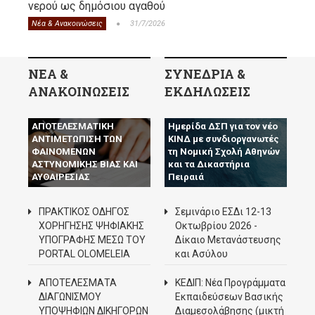
νερού ως δημόσιου αγαθού
Νέα & Ανακοινώσεις
31/7/2026
ΝΕΑ &
ΣΥΝΕΔΡΙΑ &
ΑΝΑΚΟΙΝΩΣΕΙΣ
ΕΚΔΗΛΩΣΕΙΣ
Ο Δ.Σ.Π. ΖΗΤΑ ΤΗΝ
ΑΠΟΤΕΛΕΣΜΑΤΙΚΗ
Ημερίδα ΔΣΠ για τον νέο
ΑΝΤΙΜΕΤΩΠΙΣΗ ΤΩΝ
ΚΙΝΔ με συνδιοργανωτές
ΦΑΙΝΟΜΕΝΩΝ
τη Νομική Σχολή Αθηνών
ΑΣΤΥΝΟΜΙΚΗΣ ΒΙΑΣ ΚΑΙ
και τα Δικαστήρια
ΑΥΘΑΙΡΕΣΙΑΣ
Πειραιά
ΠΡΑΚΤΙΚΟΣ ΟΔΗΓΟΣ
Σεμινάριο ΕΣΔι 12-13
ΧΟΡΗΓΗΣΗΣ ΨΗΦΙΑΚΗΣ
Οκτωβρίου 2026 -
ΥΠΟΓΡΑΦΗΣ ΜΕΣΩ ΤΟΥ
Δίκαιο Μετανάστευσης
PORTAL OLOMELEIA
και Ασύλου
ΑΠΟΤΕΛΕΣΜΑΤΑ
ΚΕΔΙΠ: Νέα Προγράμματα
ΔΙΑΓΩΝΙΣΜΟΥ
Εκπαιδεύσεων Βασικής
ΥΠΟΨΗΦΙΩΝ ΔΙΚΗΓΟΡΩΝ
Διαμεσολάβησης (μικτή