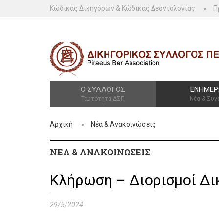
Κώδικας Δικηγόρων & Κώδικας Δεοντολογίας
Π
Ο ΣΎΛΛΟΓΟΣ
ΕΝΗΜΈΡ
Ταυτότητα ΔΣΠ
Νέα & Συν
Αρχική
Νέα & Ανακοινώσεις
ΝΈΑ & ΑΝΑΚΟΙΝΏΣΕΙΣ
Κλήρωση – Διορισμοί Δ
29/5/2024