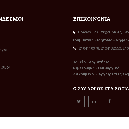
ΝΔΕΣΜΟΙ
ΕΠΙΚΟΙΝΩΝΙΑ
Ηρώων Πολυτεχνείου 47, 185
Γραμματεία - Μητρώο - Ψηφια
2104110378, 2104132650, 21
ογοι
Ταμείο - Λογιστήριο:
ρισμοί
Βιβλιοθήκη - Πειθαρχικό:
Ασκούμενοι - Αρχαιρεσίες Σω
Ο ΣΥΛΛΟΓΟΣ ΣΤΑ SOCI
την επιφύλαξη παντός δικαιώματος. Δημιουργία
WEXGroup
TM