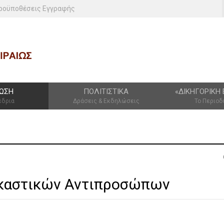
ροϋποθέσεις Εγγραφής
ΩΣΗ
ΠΟΛΙΤΙΣΤΙΚΆ
«ΔΙΚΗΓΟΡΙΚΉ 
έδρια
Δράσεις & Εκδηλώσεις
Το Περιοδ
ικαστικών Αντιπροσώπων