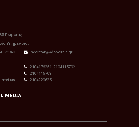
35 Πειραιάς
κές Υπηρεσίες:
04172948
secretary@dspeiraia.gr
2104176251, 2104115792
2104115703
ματείων:
2104220625
AL MEDIA
Πολιτική Απορρήτου - GDPR