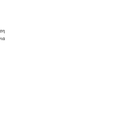
ση
για