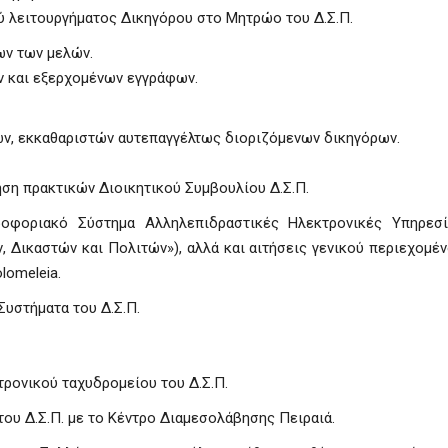
ύ λειτουργήματος Δικηγόρου στο Μητρώο του Δ.Σ.Π.
ων των μελών.
 και εξερχομένων εγγράφων.
ών, εκκαθαριστών αυτεπαγγέλτως διοριζόμενων δικηγόρων.
ηση πρακτικών Διοικητικού Συμβουλίου Δ.Σ.Π.
ληροφοριακό Σύστημα Αλληλεπιδραστικές Ηλεκτρονικές Υπηρεσ
, Δικαστών και Πολιτών»), αλλά και αιτήσεις γενικού περιεχομέ
lomeleia.
υστήματα του Δ.Σ.Π.
τρονικού ταχυδρομείου του Δ.Σ.Π.
ου Δ.Σ.Π. με το Κέντρο Διαμεσολάβησης Πειραιά.