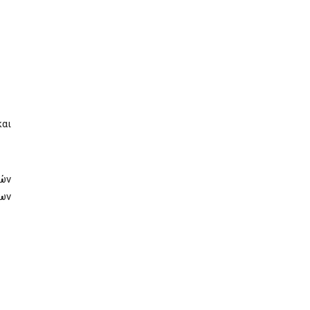
αι
κών
των