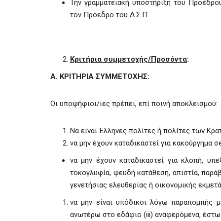
Την γραμματειακή υποστήριξη του Προέδρου
τον Πρόεδρο του Δ.Σ.Π.
Κριτήρια συμμετοχής/Προσόντα
:
Α. ΚΡΙΤΗΡΙΑ ΣΥΜΜΕΤΟΧΗΣ:
Οι υποψήφιοι/ιες πρέπει, επί ποινή αποκλεισμού:
Να είναι Έλληνες πολίτες ή πολίτες των Κ
να μην έχουν καταδικαστεί για κακούργημα 
να μην έχουν καταδικαστεί για κλοπή, υπε
τοκογλυφία, ψευδή κατάθεση, απιστία, παρά
γενετήσιας ελευθερίας ή οικονομικής εκμετ
να μην είναι υπόδικοι λόγω παραπομπής μ
ανωτέρω στο εδάφιο (iii) αναφερόμενα, έστω