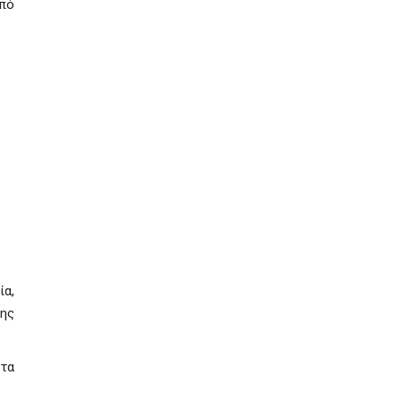
από
ία,
της
 τα