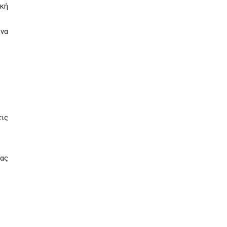
ική
 να
τις
ιας