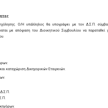
τητες
σχόλησης. Ο/Η υπάλληλος θα υπογράψει με τον Δ.Σ.Π. σύμβα
ναται με απόφαση του Διοικητικού Συμβουλίου να παραταθεί 
νου.
όρων.
και καταχώριση Δικηγορικών Εταιρειών.
ων.
Δ.Σ.Π.
Σ.Π.
ικηγόρων.