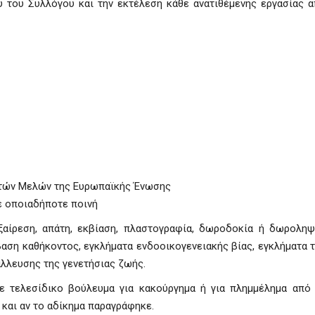
 του Συλλόγου και την εκτέλεση κάθε ανατιθέμενης εργασίας 
ρατών Μελών της Ευρωπαϊκής Ένωσης
σε οποιαδήποτε ποινή
ξαίρεση, απάτη, εκβίαση, πλαστογραφία, δωροδοκία ή δωροληψ
βαση καθήκοντος, εγκλήματα ενδοοικογενειακής βίας, εγκλήματα 
άλλευσης της γενετήσιας ζωής.
ε τελεσίδικο βούλευμα για κακούργημα ή για πλημμέλημα από
 και αν το αδίκημα παραγράφηκε.