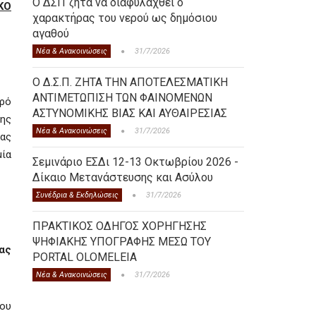
Ο ΔΣΠ ζητά να διαφυλαχθεί ο
ΚΟ
χαρακτήρας του νερού ως δημόσιου
αγαθού
Νέα & Ανακοινώσεις
31/7/2026
Ο Δ.Σ.Π. ΖΗΤΑ ΤΗΝ ΑΠΟΤΕΛΕΣΜΑΤΙΚΗ
ΑΝΤΙΜΕΤΩΠΙΣΗ ΤΩΝ ΦΑΙΝΟΜΕΝΩΝ
δρό
ΑΣΤΥΝΟΜΙΚΗΣ ΒΙΑΣ ΚΑΙ ΑΥΘΑΙΡΕΣΙΑΣ
της
Νέα & Ανακοινώσεις
31/7/2026
ίας
μία
Σεμινάριο ΕΣΔι 12-13 Οκτωβρίου 2026 -
Δίκαιο Μετανάστευσης και Ασύλου
Συνέδρια & Εκδηλώσεις
31/7/2026
ΠΡΑΚΤΙΚΟΣ ΟΔΗΓΟΣ ΧΟΡΗΓΗΣΗΣ
ΨΗΦΙΑΚΗΣ ΥΠΟΓΡΑΦΗΣ ΜΕΣΩ ΤΟΥ
ας
PORTAL OLOMELEIA
Νέα & Ανακοινώσεις
31/7/2026
του