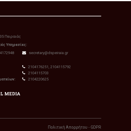
35 Πειραιάς
κές Υπηρεσίες:
04172948
secretary@dspeiraia.gr
2104176251, 2104115792
2104115703
ματείων:
2104220625
AL MEDIA
Πολιτική Απορρήτου - GDPR