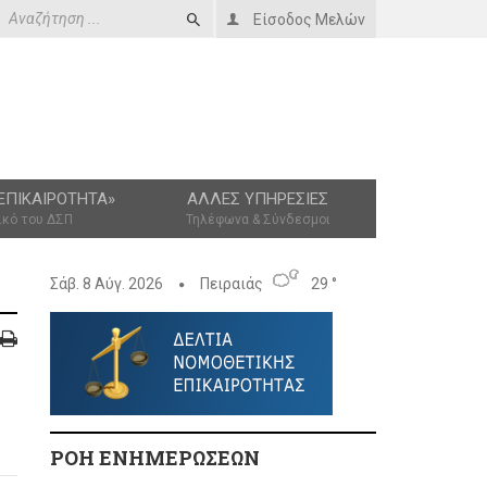
Είσοδος Μελών
ΕΠΙΚΑΙΡΌΤΗΤΑ»
ΆΛΛΕΣ ΥΠΗΡΕΣΊΕΣ
ικό του ΔΣΠ
Τηλέφωνα & Σύνδεσμοι
Σάβ. 8 Αύγ. 2026
Πειραιάς
29 °
ΡΟΗ ΕΝΗΜΕΡΩΣΕΩΝ