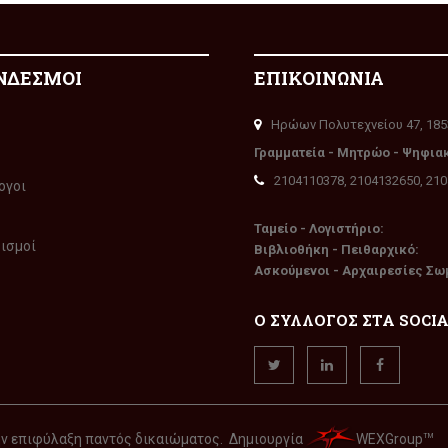
ΝΔΕΣΜΟΙ
ΕΠΙΚΟΙΝΩΝΙΑ
Ηρώων Πολυτεχνείου 47, 185
Γραμματεία - Μητρώο - Ψηφια
2104110378, 2104132650, 21
ογοι
Ταμείο - Λογιστήριο:
ρισμοί
Βιβλιοθήκη - Πειθαρχικό:
Ασκούμενοι - Αρχαιρεσίες Σω
Ο ΣΥΛΛΟΓΟΣ ΣΤΑ SOCI
την επιφύλαξη παντός δικαιώματος. Δημιουργία
WEXGroup
TM