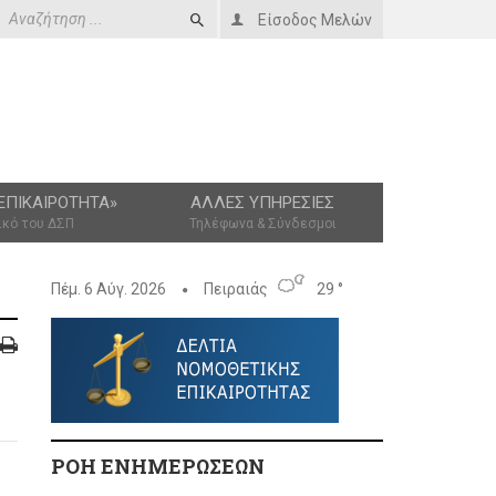
Είσοδος Μελών
ΕΠΙΚΑΙΡΌΤΗΤΑ»
ΆΛΛΕΣ ΥΠΗΡΕΣΊΕΣ
ικό του ΔΣΠ
Τηλέφωνα & Σύνδεσμοι
Πέμ. 6 Αύγ. 2026
Πειραιάς
29 °
ΡΟΗ ΕΝΗΜΕΡΩΣΕΩΝ