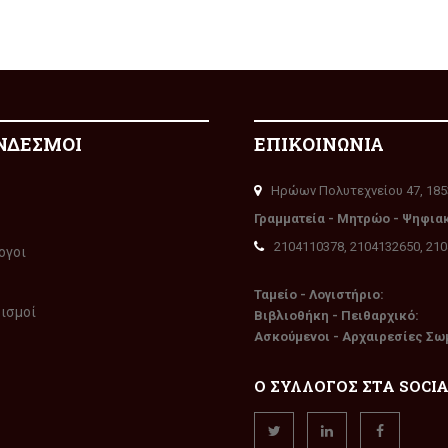
ΝΔΕΣΜΟΙ
ΕΠΙΚΟΙΝΩΝΙΑ
Ηρώων Πολυτεχνείου 47, 185
Γραμματεία - Μητρώο - Ψηφια
2104110378, 2104132650, 21
ογοι
Ταμείο - Λογιστήριο:
ρισμοί
Βιβλιοθήκη - Πειθαρχικό:
Ασκούμενοι - Αρχαιρεσίες Σω
Ο ΣΥΛΛΟΓΟΣ ΣΤΑ SOCI