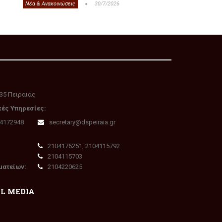
Νέα & Ανακοινώσεις
30/7/2026
35 Πειραιάς
κές Υπηρεσίες:
04172948
secretary@dspeiraia.gr
2104176251, 2104115792
2104115703
ματείων:
2104220625
AL MEDIA