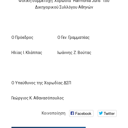
Φιλική συμμετοχή: Χορωδία "Harmonia Juris" του
Δικηγορικού Συλλόγου Αθηνών
Ο Πρόεδρος
O Γεν. Γραμματέας
Ηλίας Ι. Κλάππας
Ιωάννης Ζ. Βούτας
Ο Υπεύθυνος της Χορωδίας ΔΣΠ
Γεώργιος Κ. Αθανασόπουλος
Facebook
Twitter
Κοινοποίηση