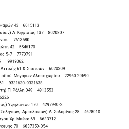
) Ψαρών 43 6015113
σσίων) Λ. Κηφισίας 137 8020807
δινίου 7613580
υχιώτη 42 5546170
ρας 5-7 7773791
ν 5 9919362
) Αττικής 61 & Σπετσών 6020309
κή οδού Μεγάρων Αλεποχωρίου 22960 29590
 161 9331630-9331638
έντη) Π. Ράλλη 349 4913553
6226
ατος) Υψηλάντου 170 4297940-2
ς, Σεληνίων, Αμπελακίων) Λ. Σαλαμίνας 28 4678010
άρχου Χρ. Μπέκα 69 6633712
αρασκευής 70 6837350-354