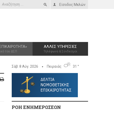
Είσοδος Μελών
ΕΠΙΚΑΙΡΌΤΗΤΑ»
ΆΛΛΕΣ ΥΠΗΡΕΣΊΕΣ
ικό του ΔΣΠ
Τηλέφωνα & Σύνδεσμοι
Σάβ. 8 Αύγ. 2026
Πειραιάς
31 °
ΡΟΗ ΕΝΗΜΕΡΩΣΕΩΝ