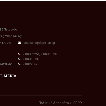
35 Πειραιάς
κές Υπηρεσίες:
04172948
secretary@dspeiraia.gr
2104176251, 2104115792
2104115703
ματείων:
2104220625
AL MEDIA
Πολιτική Απορρήτου - GDPR