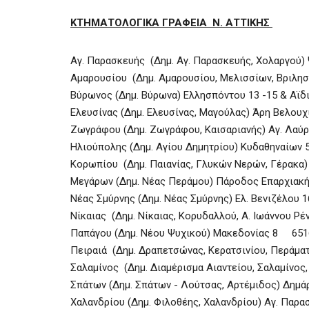
ΚΤΗΜΑΤΟΛΟΓΙΚΑ ΓΡΑΦΕΙΑ Ν. ΑΤΤΙΚΗΣ
Αγ. Παρασκευής (Δημ. Αγ. Παρασκευής, Χολαργού
Αμαρουσίου (Δημ. Αμαρουσίου, Μελισσίων, Βριλη
Βύρωνος (Δημ. Βύρωνα) Ελλησπόντου 13 -15 & Αϊ
Ελευσίνας (Δημ. Ελευσίνας, Μαγούλας) Άρη Βελο
Ζωγράφου (Δημ. Ζωγράφου, Καισαριανής) Αγ. Λαύ
Ηλιούπολης (Δημ. Αγίου Δημητρίου) Κυδαθηναίω
Κορωπίου (Δημ. Παιανίας, Γλυκών Νερών, Γέρακα
Μεγάρων (Δημ. Νέας Περάμου) Πάροδος Επαρχια
Νέας Σμύρνης (Δημ. Νέας Σμύρνης) Ελ. Βενιζέλου
Νίκαιας (Δημ. Νίκαιας, Κορυδαλλού, Α. Ιωάννου Ρ
Παπάγου (Δημ. Νέου Ψυχικού) Μακεδονίας 8 651
Πειραιά (Δημ. Δραπετσώνας, Κερατσινίου, Περάμ
Σαλαμίνος (Δημ. Διαμέρισμα Αιαντείου, Σαλαμίνο
Σπάτων (Δημ. Σπάτων - Λούτσας, Αρτέμιδος) Δημ
Χαλανδρίου (Δημ. Φιλοθέης, Χαλανδρίου) Αγ. Π