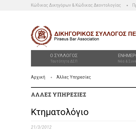
Κώδικας Δικηγόρων & Κώδικας Δεοντολογίας
Π
Ο ΣΎΛΛΟΓΟΣ
ΕΝΗΜΈΡ
Ταυτότητα ΔΣΠ
Νέα & Συν
Αρχική
Άλλες Υπηρεσίες
ΆΛΛΕΣ ΥΠΗΡΕΣΊΕΣ
Κτηματολόγιο
21/3/2012