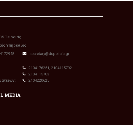
35 Πειραιάς
κές Υπηρεσίες:
04172948
secretary@dspeiraia.gr
2104176251, 2104115792
2104115703
ματείων:
2104220625
AL MEDIA
Πολιτική Απορρήτου - GDPR