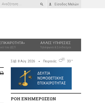
Είσοδος Μελών
ΕΠΙΚΑΙΡΌΤΗΤΑ»
ΆΛΛΕΣ ΥΠΗΡΕΣΊΕΣ
ικό του ΔΣΠ
Τηλέφωνα & Σύνδεσμοι
Σάβ. 8 Αύγ. 2026
Πειραιάς
33 °
ΡΟΗ ΕΝΗΜΕΡΩΣΕΩΝ