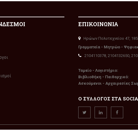
ΝΔΕΣΜΟΙ
ΕΠΙΚΟΙΝΩΝΙΑ
Ηρώων Πολυτεχνείου 47, 185
Γραμματεία - Μητρώο - Ψηφια
2104110378, 2104132650, 21
ογοι
Ταμείο - Λογιστήριο:
ρισμοί
Βιβλιοθήκη - Πειθαρχικό:
Ασκούμενοι - Αρχαιρεσίες Σω
Ο ΣΥΛΛΟΓΟΣ ΣΤΑ SOCI
την επιφύλαξη παντός δικαιώματος. Δημιουργία
WEXGroup
TM