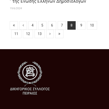
" της Ένωσης Ελλήνων Δημοσιολόγων
19/6/2024
4
5
6
7
8
9
10
11
12
13