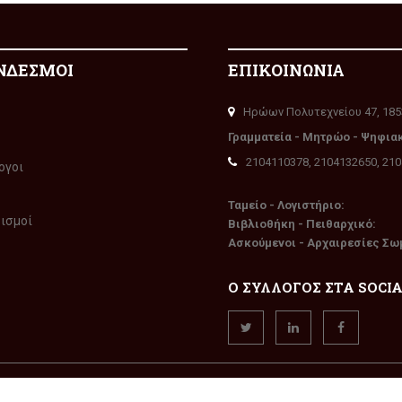
ΝΔΕΣΜΟΙ
ΕΠΙΚΟΙΝΩΝΙΑ
Ηρώων Πολυτεχνείου 47, 185
Γραμματεία - Μητρώο - Ψηφια
2104110378, 2104132650, 21
ογοι
Ταμείο - Λογιστήριο:
ρισμοί
Βιβλιοθήκη - Πειθαρχικό:
Ασκούμενοι - Αρχαιρεσίες Σω
Ο ΣΥΛΛΟΓΟΣ ΣΤΑ SOCI
την επιφύλαξη παντός δικαιώματος. Δημιουργία
WEXGroup
TM