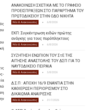
ΑΝΑΚΟΙΝΩΣΗ ΣΧΕΤΙΚΑ ΜΕ ΤΟ ΓΡΑΦΕΙΟ
ΠΡΟΕΙΣΠΡΑΞΕΩΝ ΣΤΟ ΠΑΡΑΡΤΗΜΑ ΤΟΥ
ΠΡΩΤΟΔΙΚΕΙΟΥ ΣΤΗΝ ΟΔΟ ΝΙΚΗΤΑ
Νέα & Ανακοινώσεις
6/8/2026
κός
του
ΕΚΠ: Συγκέντρωση ειδών πρώτης
ανάγκης για τους πυρόπληκτους
ίου
Νέα & Ανακοινώσεις
6/8/2026
κή
ΣΥΖΗΤΗΣΗ ΕΝΩΠΙΟΝ ΤΟΥ ΣτΕ ΤΗΣ
ΑΙΤΗΣΗΣ ΑΝΑΣΤΟΛΗΣ ΤΟΥ ΔΣΠ ΓΙΑ ΤΟ
ΝΑΥΤΟΔΙΚΕΙΟ ΠΕΙΡΑΙΑ
τις
Νέα & Ανακοινώσεις
5/8/2026
υς-
εία
Δ.Σ.Π : ΑΠΟΧΗ 16/9 ΕΝΑΝΤΙΑ ΣΤΗΝ
από
ΚΑΘΙΕΡΩΣΗ ΠΕΡΙΟΡΙΣΜΟΥ ΣΤΟ
ηση
ΔΙΚΑΙΩΜΑ ΑΝΑΙΡΕΣΗΣ
την
Νέα & Ανακοινώσεις
31/7/2026