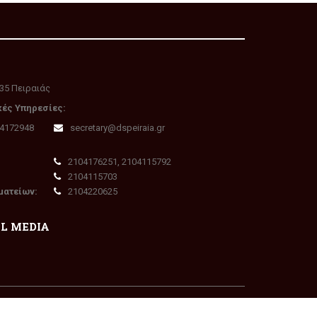
35 Πειραιάς
κές Υπηρεσίες:
04172948
secretary@dspeiraia.gr
2104176251, 2104115792
2104115703
ματείων:
2104220625
AL MEDIA
Πολιτική Απορρήτου - GDPR