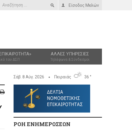
Είσοδος Μελών
ΕΠΙΚΑΙΡΌΤΗΤΑ»
ΆΛΛΕΣ ΥΠΗΡΕΣΊΕΣ
ικό του ΔΣΠ
Τηλέφωνα & Σύνδεσμοι
Σάβ. 8 Αύγ. 2026
Πειραιάς
36 °
Υ
ΡΟΗ ΕΝΗΜΕΡΩΣΕΩΝ