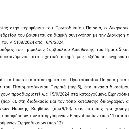
σίας στην περιφέρεια του Πρωτοδικείου Πειραιά, ο Δικηγορι
εδρείου του βρίσκεται σε διαρκή συνεννόηση με την Διοίκηση 
του ν. 5108/2024 από 16/9/2024.
ρόεδρος του Τριμελούς Συμβουλίου Διεύθυνσης του Πρωτοδικε
αποκρινόμενος στο σχετικό αίτημά μας, εξέδωσε ενημερωτι
ά στα δικαστικά καταστήματα του Πρωτοδικείου Πειραιά μετά 
 του Πταισματοδικείου Πειραιά (παρ.5), στα πινάκια-δικασίμο
χουν προσδιοριστεί ως 15/9/2024 στα καταργούμενα Ειρηνοδικ
ν (παρ. 6), στη διαδικασία και τον τόπο κατάθεσης δικογράφων 
ήσεων Νομικής Βοήθειας (παρ.9,10), στις αιτήσεις για χορήγ
υ αποφάσεων των καταργούμενων Ειρηνοδικείων (παρ.11) και σ
ούμενων Ειρηνοδικείων (παρ.12).