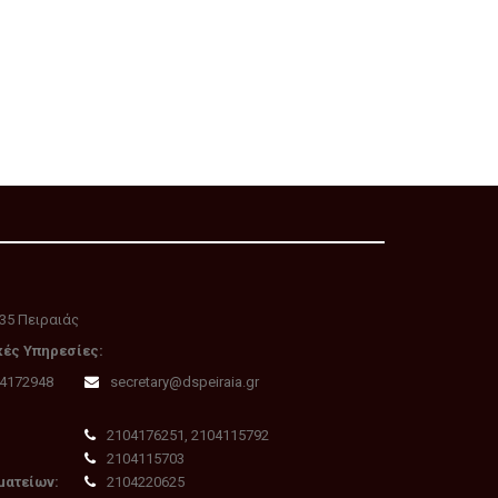
35 Πειραιάς
κές Υπηρεσίες:
04172948
secretary@dspeiraia.gr
2104176251, 2104115792
2104115703
ματείων:
2104220625