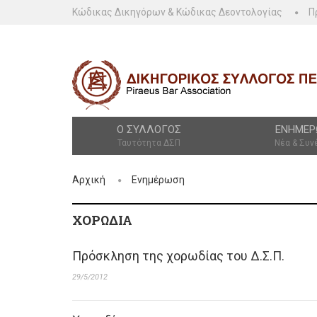
Κώδικας Δικηγόρων & Κώδικας Δεοντολογίας
Π
Ο ΣΎΛΛΟΓΟΣ
ΕΝΗΜΈΡ
Ταυτότητα ΔΣΠ
Νέα & Συν
Αρχική
Ενημέρωση
ΧΟΡΩΔΊΑ
Πρόσκληση της χορωδίας του Δ.Σ.Π.
29/5/2012