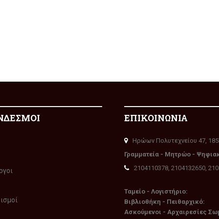
ΝΔΕΣΜΟΙ
ΕΠΙΚΟΙΝΩΝΙΑ
Ηρώων Πολυτεχνείου 47, 185
Γραμματεία - Μητρώο - Ψηφια
2104110378, 2104132650, 21
ογοι
Ταμείο - Λογιστήριο:
ρισμοί
Βιβλιοθήκη - Πειθαρχικό:
Ασκούμενοι - Αρχαιρεσίες Σω